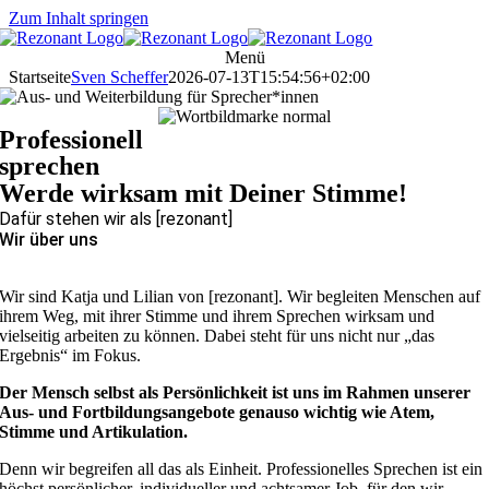
Zum Inhalt springen
Menü
Startseite
Sven Scheffer
2026-07-13T15:54:56+02:00
Professionell
sprechen
Werde wirksam mit Deiner Stimme!
Dafür stehen wir als [rezonant]
Wir über uns
Wir sind Katja und Lilian von [rezonant]. Wir begleiten Menschen auf
ihrem Weg, mit ihrer Stimme und ihrem Sprechen wirksam und
vielseitig arbeiten zu können. Dabei steht für uns nicht nur „das
Ergebnis“ im Fokus.
Der Mensch selbst als Persönlichkeit ist uns im Rahmen unserer
Aus- und Fortbildungsangebote genauso wichtig wie Atem,
Stimme und Artikulation.
Denn wir begreifen all das als Einheit. Professionelles Sprechen ist ein
höchst persönlicher, individueller und achtsamer Job, für den wir