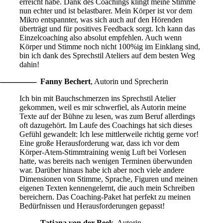
erreicht habe. Dank des Coachings klingt meine Stimme
nun echter und ist belastbarer. Mein Körper ist vor dem
Mikro entspannter, was sich auch auf den Hörenden
überträgt und für positives Feedback sorgt. Ich kann das
Einzelcoaching also absolut empfehlen. Auch wenn
Körper und Stimme noch nicht 100%ig im Einklang sind,
bin ich dank des Sprechstil Ateliers auf dem besten Weg
dahin!
Fanny Bechert
,
Autorin und Sprecherin
Ich bin mit Bauchschmerzen ins Sprechstil Atelier
gekommen, weil es mir schwerfiel, als Autorin meine
Texte auf der Bühne zu lesen, was zum Beruf allerdings
oft dazugehört. Im Laufe des Coachings hat sich dieses
Gefühl gewandelt: Ich lese mittlerweile richtig gerne vor!
Eine große Herausforderung war, dass ich vor dem
Körper-Atem-Stimmtraining wenig Luft bei Vorlesen
hatte, was bereits nach wenigen Terminen überwunden
war. Darüber hinaus habe ich aber noch viele andere
Dimensionen von Stimme, Sprache, Figuren und meinen
eigenen Texten kennengelernt, die auch mein Schreiben
bereichern. Das Coaching-Paket hat perfekt zu meinen
Bedürfnissen und Herausforderungen gepasst!
Tatjana von der Beek
,
Autorin