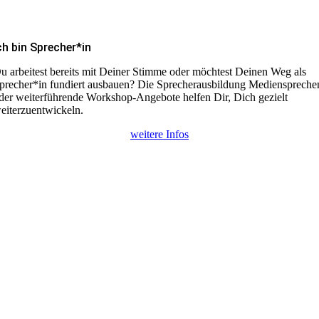
ch bin Sprecher*in
u arbeitest bereits mit Deiner Stimme oder möchtest Deinen Weg als
precher*in fundiert ausbauen? Die Sprecherausbildung Medienspreche
der weiterführende Workshop-Angebote helfen Dir, Dich gezielt
eiterzuentwickeln.
weitere Infos