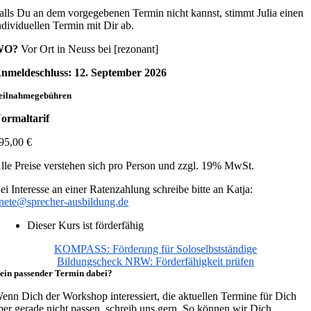
alls Du an dem vorgegebenen Termin nicht kannst, stimmt Julia einen
ndividuellen Termin mit Dir ab.
WO?
Vor Ort in Neuss bei [rezonant]
nmeldeschluss: 12. September 2026
eilnahmegebühren
ormaltarif
95,00 €
lle Preise verstehen sich pro Person und zzgl. 19% MwSt.
ei Interesse an einer Ratenzahlung schreibe bitte an Katja:
nete@sprecher-ausbildung.de
Dieser Kurs ist förderfähig
KOMPASS: Förderung für Soloselbstständige
Bildungscheck NRW: Förderfähigkeit prüfen
ein passender Termin dabei?
enn Dich der Workshop interessiert, die aktuellen Termine für Dich
ber gerade nicht passen, schreib uns gern. So können wir Dich