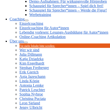
Demo-Aufnahmen: Für wirkungsvolle Hörproben
Schauspiel für Sprecher*innen – Spiel dich frei!
Schauspiel für Sprecher*innen – Werde die Figur!
Werbetraining
Coaching
Einzelcoaching
Einzelcoaching für Autor*innen
Lebendig vorlesen: Lesungs-Ausbildung für Autor*innen
Online-Coaching Artikulation
Über uns
Für mehr Inhalte bitte scrollen:
Wer wir sind
Julia Dillmann
Katja Dziadzka
Kim Engelhardt
Stephan Freiberger
Erik Gierich
Anja Jazeschann
Linda König
Antonia Lemke
Patrick Leuchter
Sophia Nybroe
Christina Puciata
Leon Sieland
Jenny Ulbricht