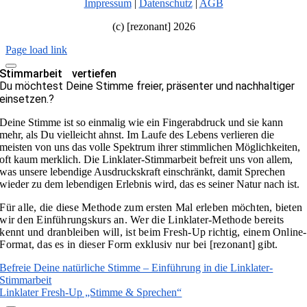
Impressum
|
Datenschutz
|
AGB
(c) [rezonant] 2026
Page load link
Stimmarbeit vertiefen
Du möchtest Deine Stimme freier, präsenter und nachhaltiger
einsetzen.?
Deine Stimme ist so einmalig wie ein Fingerabdruck und sie kann
mehr, als Du vielleicht ahnst. Im Laufe des Lebens verlieren die
meisten von uns das volle Spektrum ihrer stimmlichen Möglichkeiten,
oft kaum merklich. Die Linklater-Stimmarbeit befreit uns von allem,
was unsere lebendige Ausdruckskraft einschränkt, damit Sprechen
wieder zu dem lebendigen Erlebnis wird, das es seiner Natur nach ist.
Für alle, die diese Methode zum ersten Mal erleben möchten, bieten
wir den
Einführungskurs
an.
Wer die Linklater-Methode bereits
kennt und dranbleiben will, ist beim Fresh-Up richtig, einem Online-
Format, das es in dieser Form exklusiv nur bei [rezonant] gibt.
Befreie Deine natürliche Stimme – Einführung in die Linklater-
Stimmarbeit
Linklater Fresh-Up „Stimme & Sprechen“