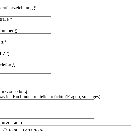
erufsbezeichnung
*
traße
*
Nummer
*
rt
*
PLZ
*
elefon
*
urzvorstellung
as ich Euch noch mitteilen möchte (Fragen, sonstiges)...
urszeitraum
26.09. -13.11.2026