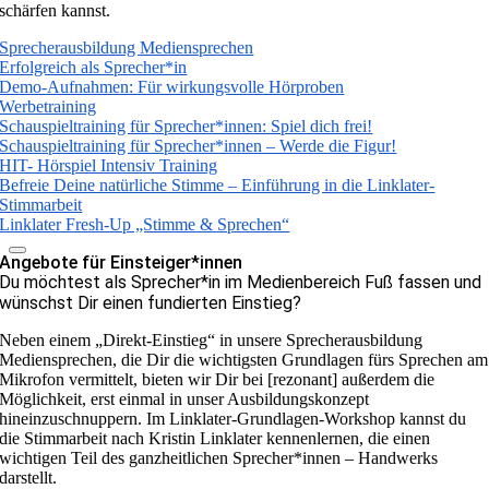
schärfen kannst.
Sprecherausbildung Mediensprechen
Erfolgreich als Sprecher*in
Demo-Aufnahmen: Für wirkungsvolle Hörproben
Werbetraining
Schauspieltraining für Sprecher*innen: Spiel dich frei!
Schauspieltraining für Sprecher*innen – Werde die Figur!
HIT- Hörspiel Intensiv Training
Befreie Deine natürliche Stimme – Einführung in die Linklater-
Stimmarbeit
Linklater Fresh-Up „Stimme & Sprechen“
Angebote für Einsteiger*innen
Du möchtest als Sprecher*in im Medienbereich Fuß fassen und
wünschst Dir einen fundierten Einstieg?
Neben einem „Direkt-Einstieg“ in unsere Sprecherausbildung
Mediensprechen, die Dir die wichtigsten Grundlagen fürs Sprechen am
Mikrofon vermittelt, bieten wir Dir bei [rezonant] außerdem die
Möglichkeit, erst einmal in unser Ausbildungskonzept
hineinzuschnuppern. Im Linklater-Grundlagen-Workshop kannst du
die Stimmarbeit nach Kristin Linklater kennenlernen, die einen
wichtigen Teil des ganzheitlichen Sprecher*innen – Handwerks
darstellt.