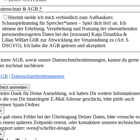
atenschutz & AGB
*
Hiermit melde ich mich verbindlich zum Aufbaukurs:
Schauspieltraining für Sprecher*innen – Spiel dich frei! an. Ich
stimme der Erhebung, Verarbeitung und Nutzung der obenstehenden
personenbezogenen Daten bei der [rezonant] Katja Dziadzka &
Lilian Wilfart GbR zur Abwicklung der Veranstaltung zu (Art. 6
DSGVO). Ich habe die AGB gelesen und akzeptiert.
nsere AGB, sowie unsere Datenschutzbestimmungen, kannst du gerne
ier nochmal nachlesen:
AGB
|
Datenschutzbestimmungen
Jetzt anmelden
ielen Dank für Deine Anmeldung, wir haben Dir weitere Informatione
n die von Dir hinterlegete E-Mail Adresse geschickt, bitte prüfe auch
einen Spam-Ordner.
×
s gab einen Fehler bei der Übertragung Deiner Daten, bitte versuche es
u einem späteren Zeitpunkt erneut, oder kontaktiere unseren technische
upport unter: sven@scheffer-design.de
×