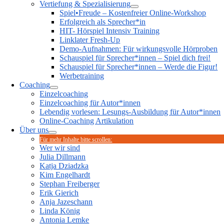
Vertiefung & Spezialisierung
Spiel•Freude – Kostenfreier Online-Workshop
Erfolgreich als Sprecher*in
HIT- Hörspiel Intensiv Training
Linklater Fresh-Up
Demo-Aufnahmen: Für wirkungsvolle Hörproben
Schauspiel für Sprecher*innen – Spiel dich frei!
Schauspiel für Sprecher*innen – Werde die Figur!
Werbetraining
Coaching
Einzelcoaching
Einzelcoaching für Autor*innen
Lebendig vorlesen: Lesungs-Ausbildung für Autor*innen
Online-Coaching Artikulation
Über uns
Für mehr Inhalte bitte scrollen:
Wer wir sind
Julia Dillmann
Katja Dziadzka
Kim Engelhardt
Stephan Freiberger
Erik Gierich
Anja Jazeschann
Linda König
Antonia Lemke