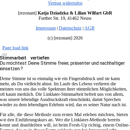
Vertrag widerrufen
[rezonant]
Katja Dziadzka & Lilian Wilfart GbR
Further Str. 19, 41462 Neuss
Impressum
|
Datenschutz
|
AGB
(c) [rezonant] 2026
Page load link
Stimmarbeit vertiefen
Du möchtest Deine Stimme freier, präsenter und nachhaltiger
einsetzen.?
Deine Stimme ist so einmalig wie ein Fingerabdruck und sie kann
mehr, als Du vielleicht ahnst. Im Laufe des Lebens verlieren die
meisten von uns das volle Spektrum ihrer stimmlichen Möglichkeiten,
oft kaum merklich. Die Linklater-Stimmarbeit befreit uns von allem,
was unsere lebendige Ausdruckskraft einschränkt, damit Sprechen
wieder zu dem lebendigen Erlebnis wird, das es seiner Natur nach ist.
Für alle, die diese Methode zum ersten Mal erleben möchten, bieten
wir den
Einführungskurs
an.
Wer die Linklater-Methode bereits
kennt und dranbleiben will, ist beim Fresh-Up richtig, einem Online-