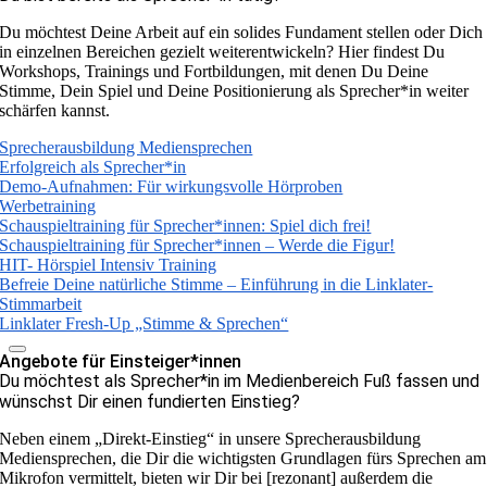
Du möchtest Deine Arbeit auf ein solides Fundament stellen oder Dich
in einzelnen Bereichen gezielt weiterentwickeln? Hier findest Du
Workshops, Trainings und Fortbildungen, mit denen Du Deine
Stimme, Dein Spiel und Deine Positionierung als Sprecher*in weiter
schärfen kannst.
Sprecherausbildung Mediensprechen
Erfolgreich als Sprecher*in
Demo-Aufnahmen: Für wirkungsvolle Hörproben
Werbetraining
Schauspieltraining für Sprecher*innen: Spiel dich frei!
Schauspieltraining für Sprecher*innen – Werde die Figur!
HIT- Hörspiel Intensiv Training
Befreie Deine natürliche Stimme – Einführung in die Linklater-
Stimmarbeit
Linklater Fresh-Up „Stimme & Sprechen“
Angebote für Einsteiger*innen
Du möchtest als Sprecher*in im Medienbereich Fuß fassen und
wünschst Dir einen fundierten Einstieg?
Neben einem „Direkt-Einstieg“ in unsere Sprecherausbildung
Mediensprechen, die Dir die wichtigsten Grundlagen fürs Sprechen am
Mikrofon vermittelt, bieten wir Dir bei [rezonant] außerdem die