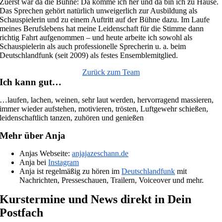
Zuerst war da die Bühne: Da komme ich her und da bin ich zu Hause.
Das Sprechen gehört natürlich unweigerlich zur Ausbildung als
Schauspielerin und zu einem Auftritt auf der Bühne dazu. Im Laufe
meines Berufslebens hat meine Leidenschaft für die Stimme dann
richtig Fahrt aufgenommen – und heute arbeite ich sowohl als
Schauspielerin als auch professionelle Sprecherin u. a. beim
Deutschlandfunk (seit 2009) als festes Ensemblemitglied.
Zurück zum Team
Ich kann gut…
…laufen, lachen, weinen, sehr laut werden, hervorragend massieren,
immer wieder aufstehen, motivieren, trösten, Luftgewehr schießen,
leidenschaftlich tanzen, zuhören und genießen
Mehr über Anja
Anjas Webseite:
anjajazeschann.de
Anja bei
Instagram
Anja ist regelmäßig zu hören im
Deutschlandfunk
mit
Nachrichten, Presseschauen, Trailern, Voiceover und mehr.
Kurstermine und News direkt in Dein
Postfach