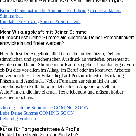
Format, das es in dieser Form exklusiv nur bei [rezonant] gibt.
Befreie Deine natürliche Stimme – Einführung in die Linklater-
Stimmarbeit
Linklater Fresh-Up „Stimme & Sprechen“
Mehr Wirkungskraft mit Deiner Stimme
Du möchtest Deine Stimme als Ausdruck Deiner Persönlichkeit
entwickeln und freier werden?
Hier findest Du Angebote, die Dich dabei unterstützen, Deinen
stimmlichen und sprecherischen Ausdruck zu vertiefen, präsenter zu
werden und Deiner Stimme mehr Raum zu geben. Unabhängig davon,
ob Du dies vor allem im Alltag, im Beruf oder im kreativen Arbeiten
nutzen möchtest. Der Fokus liegt auf Persönlichkeitsentwicklung,
Präsenz und Ausdruck. Neben Formaten zur stimmlichen und
sprecherischen Entfaltung richtet sich ein Angebot gezielt an
Autor*innen, die ihre eigenen Texte lebendig und präsent hörbar
machen möchten.
stimmig – deine Stimmreise COMING SOON
Lebe Deine Stimme COMING SOON
Lebendig Vorlesen
Kurse für Fortgeschrittene & Profis
Du bist bereits als Sprecher*in tätig?