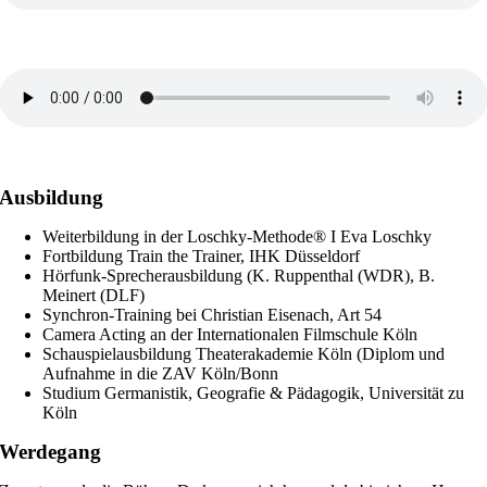
Hörbuch „Der eigensüchtige Riese“
Doku „Gamescom“
Ausbildung
Weiterbildung in der Loschky-Methode® I Eva Loschky
Fortbildung Train the Trainer, IHK Düsseldorf
Hörfunk-Sprecherausbildung (K. Ruppenthal (WDR), B.
Meinert (DLF)
Synchron-Training bei Christian Eisenach, Art 54
Camera Acting an der Internationalen Filmschule Köln
Schauspielausbildung Theaterakademie Köln (Diplom und
Aufnahme in die ZAV Köln/Bonn
Studium Germanistik, Geografie & Pädagogik, Universität zu
Köln
Werdegang