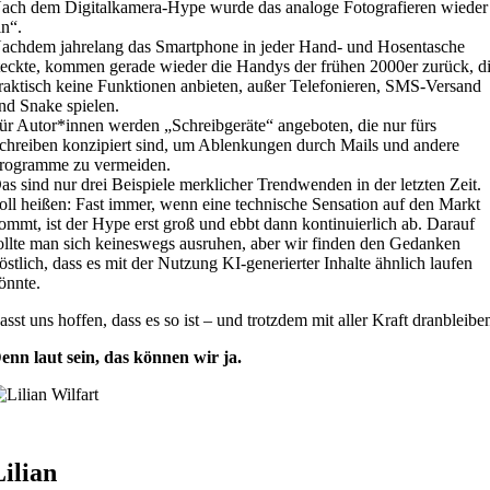
ach dem Digitalkamera-Hype wurde das analoge Fotografieren wieder
in“.
achdem jahrelang das Smartphone in jeder Hand- und Hosentasche
teckte, kommen gerade wieder die Handys der frühen 2000er zurück, d
raktisch keine Funktionen anbieten, außer Telefonieren, SMS-Versand
nd Snake spielen.
ür Autor*innen werden „Schreibgeräte“ angeboten, die nur fürs
chreiben konzipiert sind, um Ablenkungen durch Mails und andere
rogramme zu vermeiden.
as sind nur drei Beispiele merklicher Trendwenden in der letzten Zeit.
oll heißen: Fast immer, wenn eine technische Sensation auf den Markt
ommt, ist der Hype erst groß und ebbt dann kontinuierlich ab. Darauf
ollte man sich keineswegs ausruhen, aber wir finden den Gedanken
röstlich, dass es mit der Nutzung KI-generierter Inhalte ähnlich laufen
önnte.
asst uns hoffen, dass es so ist – und trotzdem mit aller Kraft dranbleibe
enn laut sein, das können wir ja.
Lilian