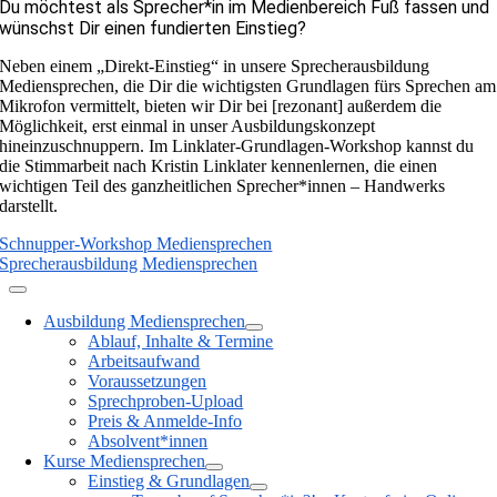
Du möchtest als Sprecher*in im Medienbereich Fuß fassen und
wünschst Dir einen fundierten Einstieg?
Neben einem „Direkt-Einstieg“ in unsere Sprecherausbildung
Mediensprechen, die Dir die wichtigsten Grundlagen fürs Sprechen am
Mikrofon vermittelt, bieten wir Dir bei [rezonant] außerdem die
Möglichkeit, erst einmal in unser Ausbildungskonzept
hineinzuschnuppern. Im Linklater-Grundlagen-Workshop kannst du
die Stimmarbeit nach Kristin Linklater kennenlernen, die einen
wichtigen Teil des ganzheitlichen Sprecher*innen – Handwerks
darstellt.
Schnupper-Workshop Mediensprechen
Sprecherausbildung Mediensprechen
Ausbildung Mediensprechen
Ablauf, Inhalte & Termine
Arbeitsaufwand
Voraussetzungen
Sprechproben-Upload
Preis & Anmelde-Info
Absolvent*innen
Kurse Mediensprechen
Einstieg & Grundlagen