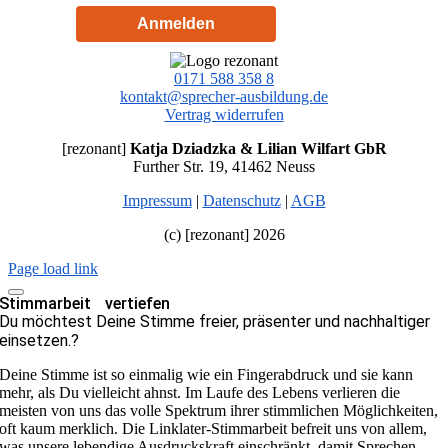
Anmelden
0171 588 358 8
kontakt@sprecher-ausbildung.de
Vertrag widerrufen
[rezonant]
Katja Dziadzka & Lilian Wilfart GbR
Further Str. 19, 41462 Neuss
Impressum
|
Datenschutz
|
AGB
(c) [rezonant] 2026
Page load link
Stimmarbeit vertiefen
Du möchtest Deine Stimme freier, präsenter und nachhaltiger
einsetzen.?
Deine Stimme ist so einmalig wie ein Fingerabdruck und sie kann
mehr, als Du vielleicht ahnst. Im Laufe des Lebens verlieren die
meisten von uns das volle Spektrum ihrer stimmlichen Möglichkeiten,
oft kaum merklich. Die Linklater-Stimmarbeit befreit uns von allem,
was unsere lebendige Ausdruckskraft einschränkt, damit Sprechen