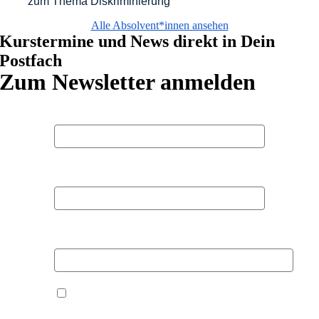
zum Thema Diskriminierung
Alle Absolvent*innen ansehen
Kurstermine und News direkt in Dein
Postfach
Zum Newsletter anmelden
Vorname
Nachname
E-Mail
Hiermit akzeptiere ich die
Datenschutzbestimmungen