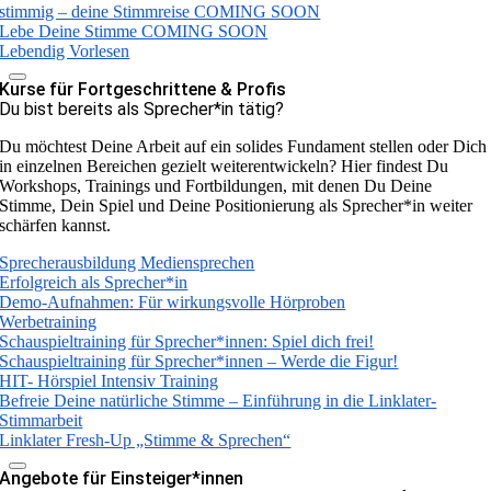
stimmig – deine Stimmreise COMING SOON
Lebe Deine Stimme COMING SOON
Lebendig Vorlesen
Kurse für Fortgeschrittene & Profis
Du bist bereits als Sprecher*in tätig?
Du möchtest Deine Arbeit auf ein solides Fundament stellen oder Dich
in einzelnen Bereichen gezielt weiterentwickeln? Hier findest Du
Workshops, Trainings und Fortbildungen, mit denen Du Deine
Stimme, Dein Spiel und Deine Positionierung als Sprecher*in weiter
schärfen kannst.
Sprecherausbildung Mediensprechen
Erfolgreich als Sprecher*in
Demo-Aufnahmen: Für wirkungsvolle Hörproben
Werbetraining
Schauspieltraining für Sprecher*innen: Spiel dich frei!
Schauspieltraining für Sprecher*innen – Werde die Figur!
HIT- Hörspiel Intensiv Training
Befreie Deine natürliche Stimme – Einführung in die Linklater-
Stimmarbeit
Linklater Fresh-Up „Stimme & Sprechen“
Angebote für Einsteiger*innen