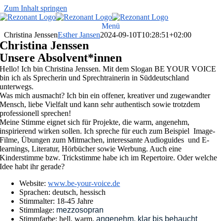
Zum Inhalt springen
Menü
Christina Jenssen
Esther Jansen
2024-09-10T10:28:51+02:00
Christina Jenssen
Unsere Absolvent*innen
Hello! Ich bin Christina Jenssen. Mit dem Slogan BE YOUR VOICE
bin ich als Sprecherin und Sprechtrainerin in Süddeutschland
unterwegs.
Was mich ausmacht? Ich bin ein offener, kreativer und zugewandter
Mensch, liebe Vielfalt und kann sehr authentisch sowie trotzdem
professionell sprechen!
Meine Stimme eignet sich für Projekte, die warm, angenehm,
inspirierend wirken sollen. Ich spreche für euch zum Beispiel Image-
Filme, Übungen zum Mitmachen, interessante Audioguides und E-
learnings, Literatur, Hörbücher sowie Werbung. Auch eine
Kinderstimme bzw. Trickstimme habe ich im Repertoire. Oder welche
Idee habt ihr gerade?
Website:
www.be-your-voice.de
Sprachen: deutsch, hessisch
Stimmalter: 18-45 Jahre
Stimmlage:
mezzosopran
Stimmfarbe: hell, warm,
angenehm, klar bis behaucht