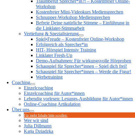
Traumberuf Sprecher*in?! – Kostenfreier Online-
Workshop
Kostenfreier Mini-Videokurs Mediensprechen
Schnupper-Workshop Mediensprechen
Befreie Deine natürliche Stimme – Einführung in
die Linklater-Stimmarbeit
Vertiefung & Spezialisierung
Spiel•Freude – Kostenfreier Online-Workshop
Erfolgreich als Sprecher*in
HIT- Hörspiel Intensiv Training
Linklater Fresh-Up
Demo-Aufnahmen: Für wirkungsvolle Hörproben
Schauspiel für Sprecher*innen – Spiel dich frei!
Schauspiel für Sprecher*innen – Werde die Figur!
Werbetraining
Coaching
Einzelcoaching
Einzelcoaching für Autor*innen
Lebendig vorlesen: Lesungs-Ausbildung für Autor*innen
Online-Coaching Artikulation
Über uns
Für mehr Inhalte bitte scrollen:
Wer wir sind
Julia Dillmann
Katja Dziadzka