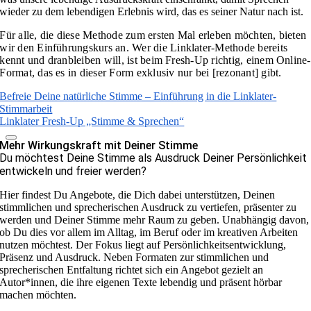
wieder zu dem lebendigen Erlebnis wird, das es seiner Natur nach ist.
Für alle, die diese Methode zum ersten Mal erleben möchten, bieten
wir den
Einführungskurs
an.
Wer die Linklater-Methode bereits
kennt und dranbleiben will, ist beim Fresh-Up richtig, einem Online-
Format, das es in dieser Form exklusiv nur bei [rezonant] gibt.
Befreie Deine natürliche Stimme – Einführung in die Linklater-
Stimmarbeit
Linklater Fresh-Up „Stimme & Sprechen“
Mehr Wirkungskraft mit Deiner Stimme
Du möchtest Deine Stimme als Ausdruck Deiner Persönlichkeit
entwickeln und freier werden?
Hier findest Du Angebote, die Dich dabei unterstützen, Deinen
stimmlichen und sprecherischen Ausdruck zu vertiefen, präsenter zu
werden und Deiner Stimme mehr Raum zu geben. Unabhängig davon,
ob Du dies vor allem im Alltag, im Beruf oder im kreativen Arbeiten
nutzen möchtest. Der Fokus liegt auf Persönlichkeitsentwicklung,
Präsenz und Ausdruck. Neben Formaten zur stimmlichen und
sprecherischen Entfaltung richtet sich ein Angebot gezielt an
Autor*innen, die ihre eigenen Texte lebendig und präsent hörbar
machen möchten.