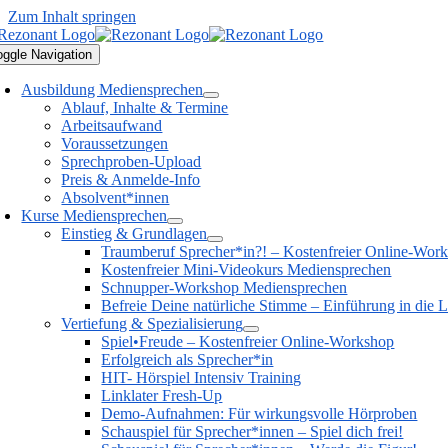
Zum Inhalt springen
oggle Navigation
Ausbildung Mediensprechen
Ablauf, Inhalte & Termine
Arbeitsaufwand
Voraussetzungen
Sprechproben-Upload
Preis & Anmelde-Info
Absolvent*innen
Kurse Mediensprechen
Einstieg & Grundlagen
Traumberuf Sprecher*in?! – Kostenfreier Online-Wor
Kostenfreier Mini-Videokurs Mediensprechen
Schnupper-Workshop Mediensprechen
Befreie Deine natürliche Stimme – Einführung in die L
Vertiefung & Spezialisierung
Spiel•Freude – Kostenfreier Online-Workshop
Erfolgreich als Sprecher*in
HIT- Hörspiel Intensiv Training
Linklater Fresh-Up
Demo-Aufnahmen: Für wirkungsvolle Hörproben
Schauspiel für Sprecher*innen – Spiel dich frei!