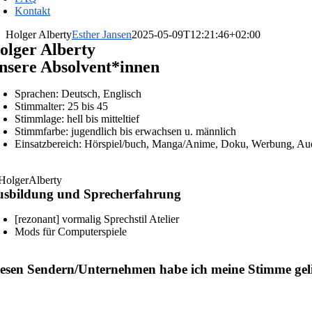
Unsere Räume
Kontakt
Aktuelles
Kooperationspartner*innen und [rezonant]-Netzwerk
Holger Alberty
Esther Jansen
2025-05-09T12:21:46+02:00
olger Alberty
nsere Absolvent*innen
Sprachen: Deutsch, Englisch
Stimmalter: 25 bis 45
Stimmlage: hell bis mitteltief
Stimmfarbe: jugendlich bis erwachsen u. männlich
Einsatzbereich: Hörspiel/buch, Manga/Anime, Doku, Werbung, Aud
usbildung und Sprecherfahrung
[rezonant] vormalig Sprechstil Atelier
Mods für Computerspiele
esen Sendern/Unternehmen habe ich meine Stimme gel