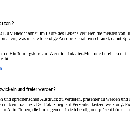
etzen.?
s Du vielleicht ahnst. Im Laufe des Lebens verlieren die meisten von u
 von allem, was unsere lebendige Ausdruckskraft einschränkt, damit Sp
r den
Einführungskurs
an.
Wer die Linklater-Methode bereits kennt un
gibt.
it
wickeln und freier werden?
chen und sprecherischen Ausdruck zu vertiefen, präsenter zu werden 
ten nutzen möchtest. Der Fokus liegt auf Persönlichkeitsentwicklung,
lt an Autor*innen, die ihre eigenen Texte lebendig und präsent hörbar