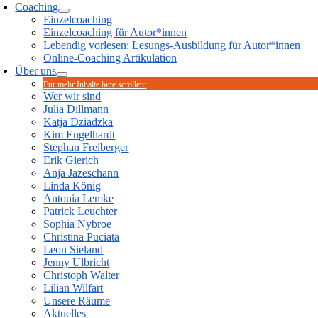
Coaching
Einzelcoaching
Einzelcoaching für Autor*innen
Lebendig vorlesen: Lesungs-Ausbildung für Autor*innen
Online-Coaching Artikulation
Über uns
Für mehr Inhalte bitte scrollen:
Wer wir sind
Julia Dillmann
Katja Dziadzka
Kim Engelhardt
Stephan Freiberger
Erik Gierich
Anja Jazeschann
Linda König
Antonia Lemke
Patrick Leuchter
Sophia Nybroe
Christina Puciata
Leon Sieland
Jenny Ulbricht
Christoph Walter
Lilian Wilfart
Unsere Räume
Aktuelles