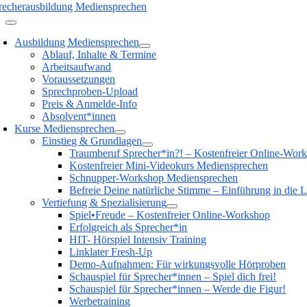
recherausbildung Mediensprechen
Ausbildung Mediensprechen
Ablauf, Inhalte & Termine
Arbeitsaufwand
Voraussetzungen
Sprechproben-Upload
Preis & Anmelde-Info
Absolvent*innen
Kurse Mediensprechen
Einstieg & Grundlagen
Traumberuf Sprecher*in?! – Kostenfreier Online-Wor
Kostenfreier Mini-Videokurs Mediensprechen
Schnupper-Workshop Mediensprechen
Befreie Deine natürliche Stimme – Einführung in die L
Vertiefung & Spezialisierung
Spiel•Freude – Kostenfreier Online-Workshop
Erfolgreich als Sprecher*in
HIT- Hörspiel Intensiv Training
Linklater Fresh-Up
Demo-Aufnahmen: Für wirkungsvolle Hörproben
Schauspiel für Sprecher*innen – Spiel dich frei!
Schauspiel für Sprecher*innen – Werde die Figur!
Werbetraining