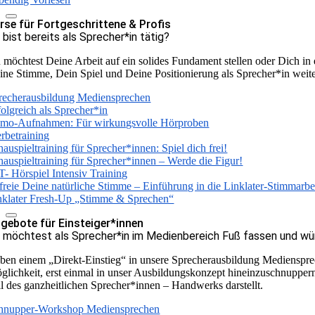
rse für Fortgeschrittene & Profis
 bist bereits als Sprecher*in tätig?
 möchtest Deine Arbeit auf ein solides Fundament stellen oder Dich in
ine Stimme, Dein Spiel und Deine Positionierung als Sprecher*in weite
recherausbildung Mediensprechen
folgreich als Sprecher*in
mo-Aufnahmen: Für wirkungsvolle Hörproben
rbetraining
hauspieltraining für Sprecher*innen: Spiel dich frei!
hauspieltraining für Sprecher*innen – Werde die Figur!
T- Hörspiel Intensiv Training
freie Deine natürliche Stimme – Einführung in die Linklater-Stimmarbe
nklater Fresh-Up „Stimme & Sprechen“
gebote für Einsteiger*innen
 möchtest als Sprecher*in im Medienbereich Fuß fassen und wün
ben einem „Direkt-Einstieg“ in unsere Sprecherausbildung Mediensprech
glichkeit, erst einmal in unser Ausbildungskonzept hineinzuschnupper
il des ganzheitlichen Sprecher*innen – Handwerks darstellt.
hnupper-Workshop Mediensprechen