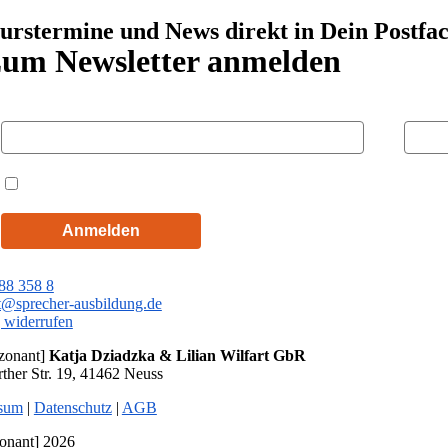
urstermine und News direkt in Dein Postfa
um Newsletter anmelden
Vorname
Nachn
Hiermit akzeptiere ich die Datenschutzbestimmungen
Anmelden
88 358 8
t@sprecher-ausbildung.de
g widerrufen
ezonant]
Katja Dziadzka & Lilian Wilfart GbR
rther Str. 19, 41462 Neuss
sum
|
Datenschutz
|
AGB
zonant] 2026