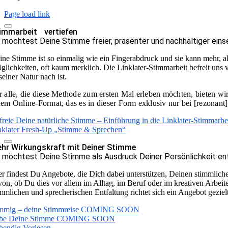
Page load link
immarbeit vertiefen
 möchtest Deine Stimme freier, präsenter und nachhaltiger eins
ine Stimme ist so einmalig wie ein Fingerabdruck und sie kann mehr, al
glichkeiten, oft kaum merklich. Die Linklater-Stimmarbeit befreit uns
seiner Natur nach ist.
r alle, die diese Methode zum ersten Mal erleben möchten, bieten wi
nem Online-Format, das es in dieser Form exklusiv nur bei [rezonant] 
freie Deine natürliche Stimme – Einführung in die Linklater-Stimmarbe
nklater Fresh-Up „Stimme & Sprechen“
hr Wirkungskraft mit Deiner Stimme
 möchtest Deine Stimme als Ausdruck Deiner Persönlichkeit ent
er findest Du Angebote, die Dich dabei unterstützen, Deinen stimmli
von, ob Du dies vor allem im Alltag, im Beruf oder im kreativen Arbei
immlichen und sprecherischen Entfaltung richtet sich ein Angebot gezie
immig – deine Stimmreise COMING SOON
be Deine Stimme COMING SOON
bendig Vorlesen