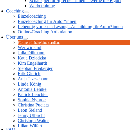
Schauspiel für Sprecher*innen – Werde die Figur!
Werbetraining
Coaching
Einzelcoaching
Einzelcoaching für Autor*innen
Lebendig vorlesen: Lesungs-Ausbildung für Autor*innen
Online-Coaching Artikulation
Über uns
Für mehr Inhalte bitte scrollen:
Wer wir sind
Julia Dillmann
Katja Dziadzka
Kim Engelhardt
Stephan Freiberger
Erik Gierich
Anja Jazeschann
Linda König
Antonia Lemke
Patrick Leuchter
Sophia Nybroe
Christina Puciata
Leon Sieland
Jenny Ulbricht
Christoph Walter
Lilian Wilfart
FAQ