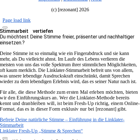
(c) [rezonant] 2026
Page load link
Stimmarbeit vertiefen
Du möchtest Deine Stimme freier, präsenter und nachhaltiger
einsetzen.?
Deine Stimme ist so einmalig wie ein Fingerabdruck und sie kann
mehr, als Du vielleicht ahnst. Im Laufe des Lebens verlieren die
meisten von uns das volle Spektrum ihrer stimmlichen Möglichkeiten,
oft kaum merklich. Die Linklater-Stimmarbeit befreit uns von allem,
was unsere lebendige Ausdruckskraft einschränkt, damit Sprechen
wieder zu dem lebendigen Erlebnis wird, das es seiner Natur nach ist.
Für alle, die diese Methode zum ersten Mal erleben möchten, bieten
wir den
Einführungskurs
an.
Wer die Linklater-Methode bereits
kennt und dranbleiben will, ist beim Fresh-Up richtig, einem Online-
Format, das es in dieser Form exklusiv nur bei [rezonant] gibt.
Befreie Deine natürliche Stimme – Einführung in die Linklater-
Stimmarbeit
Linklater Fresh-Up „Stimme & Sprechen“