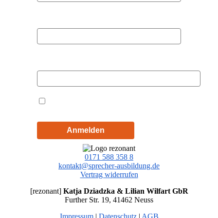
Nachname
E-Mail
Hiermit akzeptiere ich die
Datenschutzbestimmungen
Anmelden
0171 588 358 8
kontakt@sprecher-ausbildung.de
Vertrag widerrufen
[rezonant]
Katja Dziadzka & Lilian Wilfart GbR
Further Str. 19, 41462 Neuss
Impressum
|
Datenschutz
|
AGB