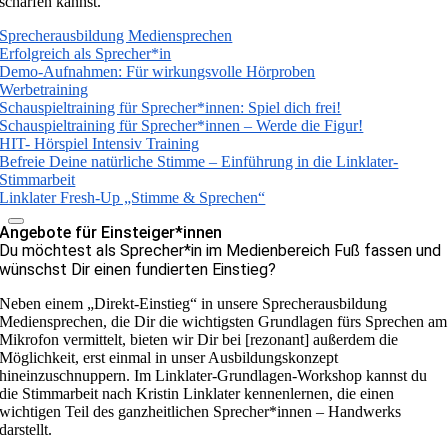
schärfen kannst.
Sprecherausbildung Mediensprechen
Erfolgreich als Sprecher*in
Demo-Aufnahmen: Für wirkungsvolle Hörproben
Werbetraining
Schauspieltraining für Sprecher*innen: Spiel dich frei!
Schauspieltraining für Sprecher*innen – Werde die Figur!
HIT- Hörspiel Intensiv Training
Befreie Deine natürliche Stimme – Einführung in die Linklater-
Stimmarbeit
Linklater Fresh-Up „Stimme & Sprechen“
Angebote für Einsteiger*innen
Du möchtest als Sprecher*in im Medienbereich Fuß fassen und
wünschst Dir einen fundierten Einstieg?
Neben einem „Direkt-Einstieg“ in unsere Sprecherausbildung
Mediensprechen, die Dir die wichtigsten Grundlagen fürs Sprechen am
Mikrofon vermittelt, bieten wir Dir bei [rezonant] außerdem die
Möglichkeit, erst einmal in unser Ausbildungskonzept
hineinzuschnuppern. Im Linklater-Grundlagen-Workshop kannst du
die Stimmarbeit nach Kristin Linklater kennenlernen, die einen
wichtigen Teil des ganzheitlichen Sprecher*innen – Handwerks
darstellt.