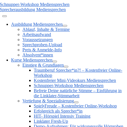
Schnupper-Workshop Mediensprechen
Sprecherausbildung Mediensprechen
Ausbildung Mediensprechen
Ablauf, Inhalte & Termine
Arbeitsaufwand
Voraussetzungen
Sprechproben-Upload
Preis & Anmelde-Info
Absolvent*innen
Kurse Mediensprechen
Einstieg & Grundlagen
Traumberuf Sprecher*in?! – Kostenfreier Online-
Workshop
Kostenfreier Mini-Videokurs Mediensprechen
Schnupper-Workshop Mediensprechen
Befreie Deine natürliche Stimme – Einführung in
die Linklater-Stimmarbeit
Vertiefung & Spezialisierung
Spiel•Freude – Kostenfreier Online-Workshop
Erfolgreich als Sprecher*in
HIT- Hörspiel Intensiv Training
Linklater Fresh-Up
Demo-Aufnahmen: Für wirkungsvolle Hörproben