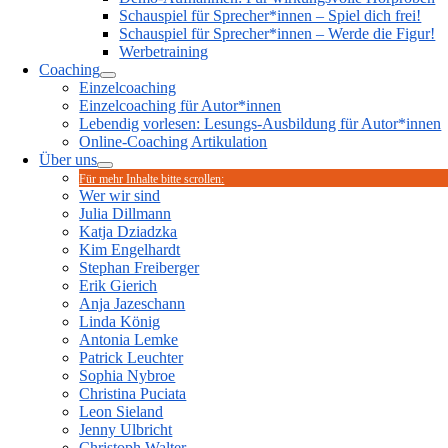
Schauspiel für Sprecher*innen – Spiel dich frei!
Schauspiel für Sprecher*innen – Werde die Figur!
Werbetraining
Coaching
Einzelcoaching
Einzelcoaching für Autor*innen
Lebendig vorlesen: Lesungs-Ausbildung für Autor*innen
Online-Coaching Artikulation
Über uns
Für mehr Inhalte bitte scrollen:
Wer wir sind
Julia Dillmann
Katja Dziadzka
Kim Engelhardt
Stephan Freiberger
Erik Gierich
Anja Jazeschann
Linda König
Antonia Lemke
Patrick Leuchter
Sophia Nybroe
Christina Puciata
Leon Sieland
Jenny Ulbricht
Christoph Walter