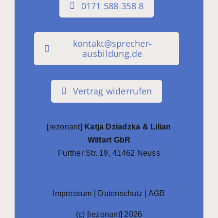
0171 588 358 8
kontakt@sprecher-
ausbildung.de
Vertrag widerrufen
[rezonant]
Katja Dziadzka & Lilian
Wilfart GbR
Further Str. 19, 41462 Neuss
Impressum
|
Datenschutz
|
AGB
(c) [rezonant] 2026