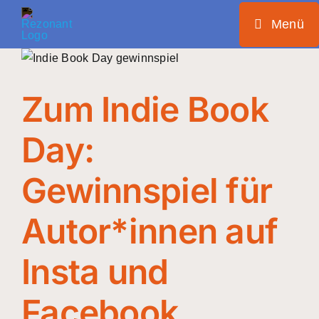
Zum
Menü
Inhalt
springen
Zum Indie Book
Day:
or*in
Gewinnspiel für
Autor*innen auf
Insta und
Facebook