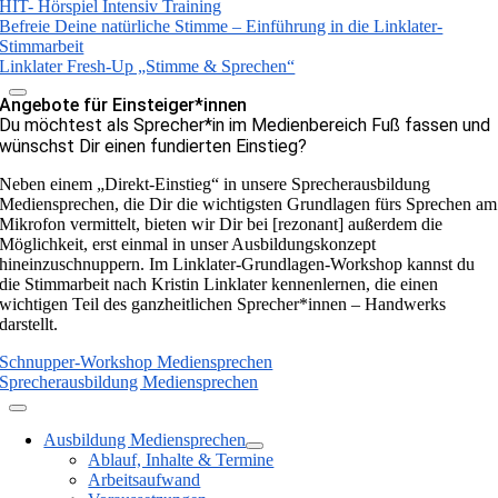
HIT- Hörspiel Intensiv Training
Befreie Deine natürliche Stimme – Einführung in die Linklater-
Stimmarbeit
Linklater Fresh-Up „Stimme & Sprechen“
Angebote für Einsteiger*innen
Du möchtest als Sprecher*in im Medienbereich Fuß fassen und
wünschst Dir einen fundierten Einstieg?
Neben einem „Direkt-Einstieg“ in unsere Sprecherausbildung
Mediensprechen, die Dir die wichtigsten Grundlagen fürs Sprechen am
Mikrofon vermittelt, bieten wir Dir bei [rezonant] außerdem die
Möglichkeit, erst einmal in unser Ausbildungskonzept
hineinzuschnuppern. Im Linklater-Grundlagen-Workshop kannst du
die Stimmarbeit nach Kristin Linklater kennenlernen, die einen
wichtigen Teil des ganzheitlichen Sprecher*innen – Handwerks
darstellt.
Schnupper-Workshop Mediensprechen
Sprecherausbildung Mediensprechen
Ausbildung Mediensprechen
Ablauf, Inhalte & Termine
Arbeitsaufwand