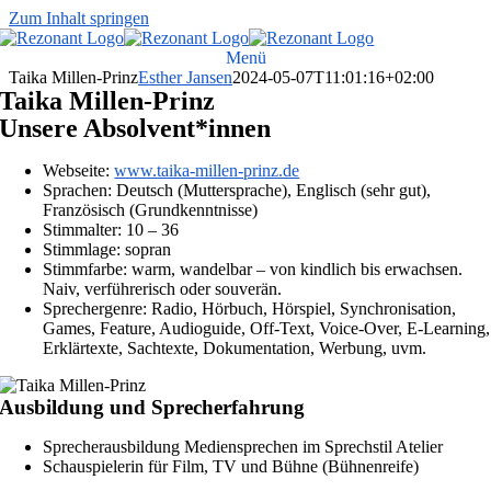
Zum Inhalt springen
Menü
Taika Millen-Prinz
Esther Jansen
2024-05-07T11:01:16+02:00
Taika Millen-Prinz
Unsere Absolvent*innen
Webseite:
www.taika-millen-prinz.de
Sprachen: Deutsch (Muttersprache), Englisch (sehr gut),
Französisch (Grundkenntnisse)
Stimmalter: 10 – 36
Stimmlage: sopran
Stimmfarbe: warm, wandelbar – von kindlich bis erwachsen.
Naiv, verführerisch oder souverän.
Sprechergenre: Radio, Hörbuch, Hörspiel, Synchronisation,
Games, Feature, Audioguide, Off-Text, Voice-Over, E-Learning,
Erklärtexte, Sachtexte, Dokumentation, Werbung, uvm.
Ausbildung und Sprecherfahrung
Sprecherausbildung Mediensprechen im Sprechstil Atelier
Schauspielerin für Film, TV und Bühne (Bühnenreife)