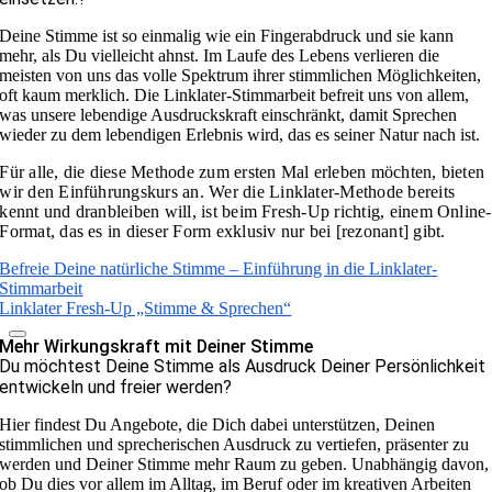
Deine Stimme ist so einmalig wie ein Fingerabdruck und sie kann
mehr, als Du vielleicht ahnst. Im Laufe des Lebens verlieren die
meisten von uns das volle Spektrum ihrer stimmlichen Möglichkeiten,
oft kaum merklich. Die Linklater-Stimmarbeit befreit uns von allem,
was unsere lebendige Ausdruckskraft einschränkt, damit Sprechen
wieder zu dem lebendigen Erlebnis wird, das es seiner Natur nach ist.
Für alle, die diese Methode zum ersten Mal erleben möchten, bieten
wir den
Einführungskurs
an.
Wer die Linklater-Methode bereits
kennt und dranbleiben will, ist beim Fresh-Up richtig, einem Online-
Format, das es in dieser Form exklusiv nur bei [rezonant] gibt.
Befreie Deine natürliche Stimme – Einführung in die Linklater-
Stimmarbeit
Linklater Fresh-Up „Stimme & Sprechen“
Mehr Wirkungskraft mit Deiner Stimme
Du möchtest Deine Stimme als Ausdruck Deiner Persönlichkeit
entwickeln und freier werden?
Hier findest Du Angebote, die Dich dabei unterstützen, Deinen
stimmlichen und sprecherischen Ausdruck zu vertiefen, präsenter zu
werden und Deiner Stimme mehr Raum zu geben. Unabhängig davon,
ob Du dies vor allem im Alltag, im Beruf oder im kreativen Arbeiten