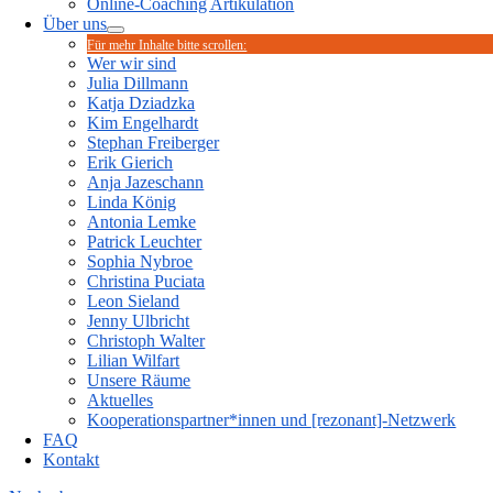
Online-Coaching Artikulation
Über uns
Für mehr Inhalte bitte scrollen:
Wer wir sind
Julia Dillmann
Katja Dziadzka
Kim Engelhardt
Stephan Freiberger
Erik Gierich
Anja Jazeschann
Linda König
Antonia Lemke
Patrick Leuchter
Sophia Nybroe
Christina Puciata
Leon Sieland
Jenny Ulbricht
Christoph Walter
Lilian Wilfart
Unsere Räume
Aktuelles
Kooperationspartner*innen und [rezonant]-Netzwerk
FAQ
Kontakt