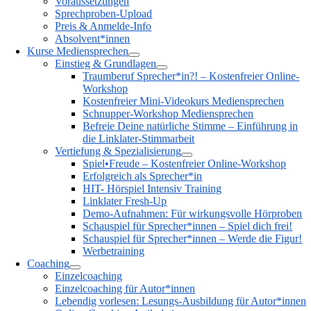
Voraussetzungen
Sprechproben-Upload
Preis & Anmelde-Info
Absolvent*innen
Kurse Mediensprechen
Einstieg & Grundlagen
Traumberuf Sprecher*in?! – Kostenfreier Online-
Workshop
Kostenfreier Mini-Videokurs Mediensprechen
Schnupper-Workshop Mediensprechen
Befreie Deine natürliche Stimme – Einführung in
die Linklater-Stimmarbeit
Vertiefung & Spezialisierung
Spiel•Freude – Kostenfreier Online-Workshop
Erfolgreich als Sprecher*in
HIT- Hörspiel Intensiv Training
Linklater Fresh-Up
Demo-Aufnahmen: Für wirkungsvolle Hörproben
Schauspiel für Sprecher*innen – Spiel dich frei!
Schauspiel für Sprecher*innen – Werde die Figur!
Werbetraining
Coaching
Einzelcoaching
Einzelcoaching für Autor*innen
Lebendig vorlesen: Lesungs-Ausbildung für Autor*innen