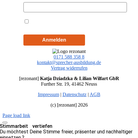
Hiermit akzeptiere ich die
Datenschutzbestimmungen
Anmelden
0171 588 358 8
kontakt@sprecher-ausbildung.de
Vertrag widerrufen
[rezonant]
Katja Dziadzka & Lilian Wilfart GbR
Further Str. 19, 41462 Neuss
Impressum
|
Datenschutz
|
AGB
(c) [rezonant] 2026
Page load link
Stimmarbeit vertiefen
Du möchtest Deine Stimme freier, präsenter und nachhaltiger
einsetzen.?