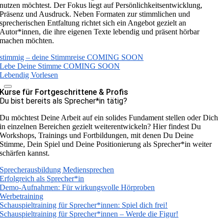
nutzen möchtest. Der Fokus liegt auf Persönlichkeitsentwicklung,
Präsenz und Ausdruck. Neben Formaten zur stimmlichen und
sprecherischen Entfaltung richtet sich ein Angebot gezielt an
Autor*innen, die ihre eigenen Texte lebendig und präsent hörbar
machen möchten.
stimmig – deine Stimmreise COMING SOON
Lebe Deine Stimme COMING SOON
Lebendig Vorlesen
Kurse für Fortgeschrittene & Profis
Du bist bereits als Sprecher*in tätig?
Du möchtest Deine Arbeit auf ein solides Fundament stellen oder Dich
in einzelnen Bereichen gezielt weiterentwickeln? Hier findest Du
Workshops, Trainings und Fortbildungen, mit denen Du Deine
Stimme, Dein Spiel und Deine Positionierung als Sprecher*in weiter
schärfen kannst.
Sprecherausbildung Mediensprechen
Erfolgreich als Sprecher*in
Demo-Aufnahmen: Für wirkungsvolle Hörproben
Werbetraining
Schauspieltraining für Sprecher*innen: Spiel dich frei!
Schauspieltraining für Sprecher*innen – Werde die Figur!