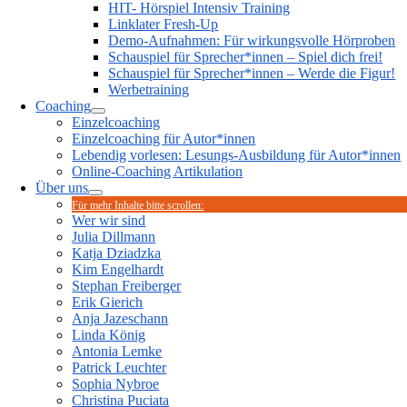
HIT- Hörspiel Intensiv Training
Linklater Fresh-Up
Demo-Aufnahmen: Für wirkungsvolle Hörproben
Schauspiel für Sprecher*innen – Spiel dich frei!
Schauspiel für Sprecher*innen – Werde die Figur!
Werbetraining
Coaching
Einzelcoaching
Einzelcoaching für Autor*innen
Lebendig vorlesen: Lesungs-Ausbildung für Autor*innen
Online-Coaching Artikulation
Über uns
Für mehr Inhalte bitte scrollen:
Wer wir sind
Julia Dillmann
Katja Dziadzka
Kim Engelhardt
Stephan Freiberger
Erik Gierich
Anja Jazeschann
Linda König
Antonia Lemke
Patrick Leuchter
Sophia Nybroe
Christina Puciata