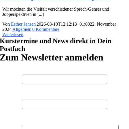
Wir möchten die Vielfalt verschiedener Sprech-Genres und
Jobperspektiven in [...]
Von
Esther Jansen
|
2026-03-10T12:12:13+01:00
22. November
2024
|
Allgemein
|
0 Kommentare
Weiterlesen
Kurstermine und News direkt in Dein
Postfach
Zum Newsletter anmelden
Vorname
Nachname
E-Mail