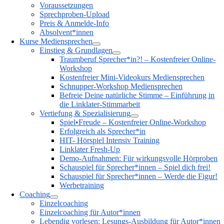
Voraussetzungen
Sprechproben-Upload
Preis & Anmelde-Info
Absolvent*innen
Kurse Mediensprechen
Einstieg & Grundlagen
Traumberuf Sprecher*in?! – Kostenfreier Online-
Workshop
Kostenfreier Mini-Videokurs Mediensprechen
Schnupper-Workshop Mediensprechen
Befreie Deine natürliche Stimme – Einführung in
die Linklater-Stimmarbeit
Vertiefung & Spezialisierung
Spiel•Freude – Kostenfreier Online-Workshop
Erfolgreich als Sprecher*in
HIT- Hörspiel Intensiv Training
Linklater Fresh-Up
Demo-Aufnahmen: Für wirkungsvolle Hörproben
Schauspiel für Sprecher*innen – Spiel dich frei!
Schauspiel für Sprecher*innen – Werde die Figur!
Werbetraining
Coaching
Einzelcoaching
Einzelcoaching für Autor*innen
Lebendig vorlesen: Lesungs-Ausbildung für Autor*innen