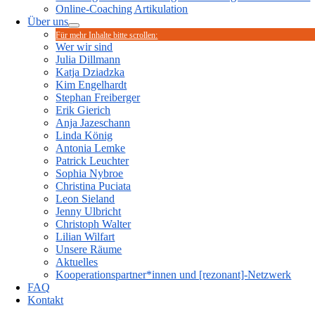
Online-Coaching Artikulation
Über uns
Für mehr Inhalte bitte scrollen:
Wer wir sind
Julia Dillmann
Katja Dziadzka
Kim Engelhardt
Stephan Freiberger
Erik Gierich
Anja Jazeschann
Linda König
Antonia Lemke
Patrick Leuchter
Sophia Nybroe
Christina Puciata
Leon Sieland
Jenny Ulbricht
Christoph Walter
Lilian Wilfart
Unsere Räume
Aktuelles
Kooperationspartner*innen und [rezonant]-Netzwerk
FAQ
Kontakt