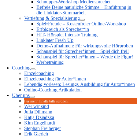
Schnupper-Workshop Mediensprechen
Befreie Deine natürliche Stimme – Einführung in
die Linklater-Stimmarbeit
Vertiefung & Spezialisierung
Spiel•Freude – Kostenfreier Online-Workshop
Erfolgreich als Sprecher*in
HIT- Hörspiel Intensiv Training
Linklater Fresh-Up
Demo-Aufnahmen: Für wirkungsvolle Hörproben
Schauspiel für Sprecher*innen – Spiel dich frei!
Schauspiel für Sprecher*innen – Werde die Figur!
Werbetraining
Coaching
Einzelcoaching
Einzelcoaching für Autor*innen
Lebendig vorlesen: Lesungs-Ausbildung für Autor*innen
Online-Coaching Artikulation
Über uns
Für mehr Inhalte bitte scrollen:
Wer wir sind
Julia Dillmann
Katja Dziadzka
Kim Engelhardt
Stephan Freiberger
Erik Gierich