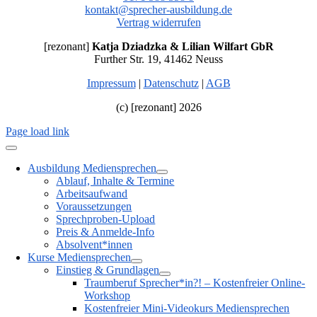
kontakt@sprecher-ausbildung.de
Vertrag widerrufen
[rezonant]
Katja Dziadzka & Lilian Wilfart GbR
Further Str. 19, 41462 Neuss
Impressum
|
Datenschutz
|
AGB
(c) [rezonant] 2026
Page load link
Ausbildung Mediensprechen
Ablauf, Inhalte & Termine
Arbeitsaufwand
Voraussetzungen
Sprechproben-Upload
Preis & Anmelde-Info
Absolvent*innen
Kurse Mediensprechen
Einstieg & Grundlagen
Traumberuf Sprecher*in?! – Kostenfreier Online-
Workshop
Kostenfreier Mini-Videokurs Mediensprechen